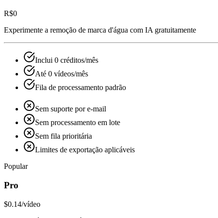
R$0
Experimente a remoção de marca d'água com IA gratuitamente
Inclui 0 créditos/mês
Até 0 vídeos/mês
Fila de processamento padrão
Sem suporte por e‑mail
Sem processamento em lote
Sem fila prioritária
Limites de exportação aplicáveis
Popular
Pro
$0.14
/vídeo