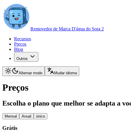
Removedor de Marca D'água do Sora 2
Recursos
Preços
Blog
Outros
Alternar modo
Mudar idioma
Preços
Escolha o plano que melhor se adapta a vo
Mensal
Anual
único
Grátis